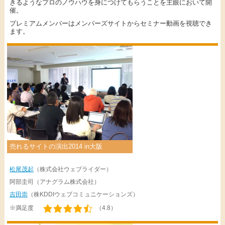
きるようなプロのノウハウを身につけてもらうことを主眼において開
催。
プレミアムメンバーはメンバーズサイトからセミナー動画を視聴でき
ます。
売れるサイトの演出2014 in大阪
松尾茂起
（株式会社ウェブライダー）
阿部圭司（アナグラム株式会社）
吉田崇
（株KDDIウェブコミュニケーションズ）
※満足度
（4.8）