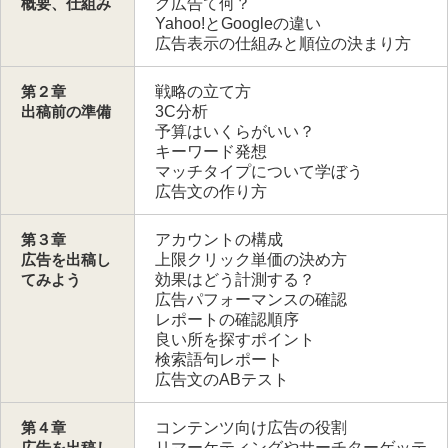
概要、仕組み
グ広告て何？
Yahoo!とGoogleの違い
広告表示の仕組みと順位の決まり方
第２章
戦略の立て方
出稿前の準備
3C分析
予算はいくらがいい？
キーワード発想
マッチタイプについて学ぼう
広告文の作り方
第３章
アカウントの構成
広告を出稿し
上限クリック単価の決め方
てみよう
効果はどう計測する？
広告パフォーマンスの確認
レポートの確認順序
良い所を探すポイント
検索語句レポート
広告文のABテスト
第４章
コンテンツ向け広告の役割
広告を出稿し
リマーケティングやサーチターゲッテ