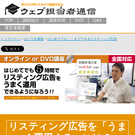
TOP
講師紹介
講座内容
DVD
Q&A
運営者概要
トップページ
>
はじでき講座
>
はじめてでもここまでできるリスティング広告
リスティング広告を「うま