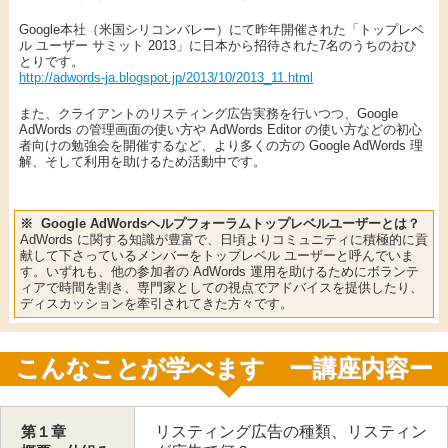
Google本社（米国シリコンバレー）にて昨年開催された「トップレベ
ル ユーザー サミット 2013」に日本から招待された7名のうちのおひ
とりです。
http://adwords-ja.blogspot.jp/2013/10/2013_11.html
また、クライアントのリスティング広告実務を行いつつ、Google
AdWords の管理画面の使い方や AdWords Editor の使い方などの初心
者向けの勉強会を開催するなど、より多くの方の Google AdWords 理
解、そして利用を助けるため活動中です。
※ Google AdWordsヘルプフォーラムトップレベルユーザーとは？
AdWords に関する知識が豊富で、日頃よりコミュニティに積極的に貢
献して下さっているメンバーをトップレベル ユーザーと呼んでいま
す。いずれも、他の参加者の AdWords 運用を助けるためにボランテ
ィアで時間を割き、専門家としての視点でアドバイスを提供したり、
ディスカッションを牽引されてきた方々です。
こんなことが学べます ー講座内容ー
第１章
リスティング広告の種類、リスティン