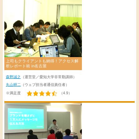
上司もクライアントも納得！アクセス解
析レポート術 in名古屋
森野誠之
（運営堂／愛知大学非常勤講師）
丸山耕二
（ウェブ担当者通信責任者）
※満足度
（4.9）