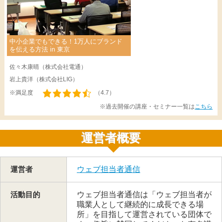
中小企業でもできる！1万人にブランド
を伝える方法 in 東京
佐々木康晴（株式会社電通）
岩上貴洋（株式会社LIG）
※満足度
（4.7）
※過去開催の講座・セミナー一覧は
こちら
運営者概要
運営者
ウェブ担当者通信
活動目的
ウェブ担当者通信は「ウェブ担当者が
職業人として継続的に成長できる場
所」を目指して運営されている団体で