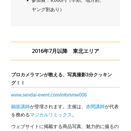
参加費：9,000円（早割、地方割、
ヤング割あり）
2016年7月以降 東北エリア
プロカメラマンが教える、写真撮影3分クッキン
グ！！
www.sendai-event.com/info/smw006
鍋坂講師
が登壇されます。主催は、
赤間講師
が代表
を務める
マジカルリミックス
。
ウェブサイトに掲載する商品写真、魅力的に撮るの